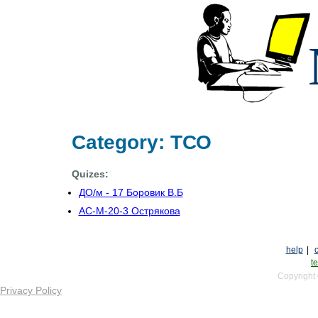
Category: ТСО
Quizes:
ДО/м - 17 Боровик В.Б
АС-М-20-3 Острякова
help
|
te
Copyright
Privacy Policy