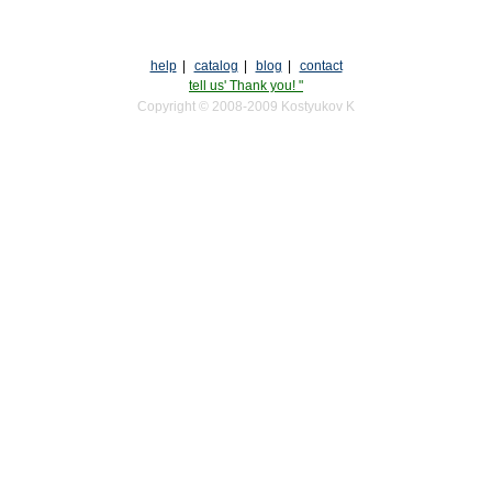
help
|
catalog
|
blog
|
contact
tell us' Thank you! "
Copyright © 2008-2009 Kostyukov K