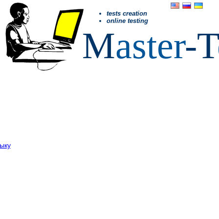
tests creation
online testing
M
aster
-T
зыку