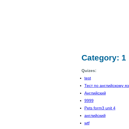
Category: 1
Quizes:
test
Тест по английскому я
Английский
9999
Pets form3 unit 4
английский
wtf