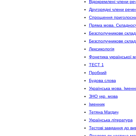
Відокремлені члени ре
Другорядні члени речен
Спрощення приголосн
Пряма мова. Складнос
Безсполучникове складн
Безсполучникове склад
Лексикологія
Фонетика української 
ТЕСТ 1
Пробний
Будова слова
Українська мова. Іменни
ЗНО укр. мова
Іменник
Тетяна Магдич
Українська література
Тестові завдання до в
Дієслово як частина мо