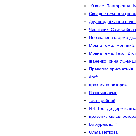
10 клас. Повторення. І
Складне речення (повт
Другорядні члени речен
Числівник. Самостійна 
Неозначена форма діє
Мовна тема. Іменник 2
Мовна тема. Текст. 2 кл
Іваненко Ірина УС-м-1
Правопис прикметиків
draft
практична риторика
Розпочинаємо
тест пробний
№1 Тест до держ іспит
правопис складноскоро
Ви журналіст?
Ольга Пєткова