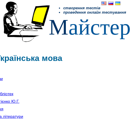
створення тестів
проведення онлайн тестування
М
айсте
Українська мова
ви
бліотек
ієнко Ю.Г.
ня
а літератури