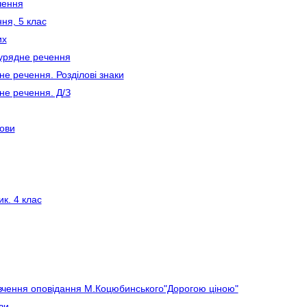
чення
ня, 5 клас
их
урядне речення
е речення. Розділові знаки
не речення. Д/З
мови
к. 4 клас
ивчення оповідання М.Коцюбинського"Дорогою ціною"
ви