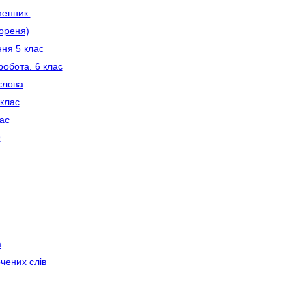
менник.
ореня)
ня 5 клас
робота. 6 клас
слова
 клас
ас
9
а
чених слів