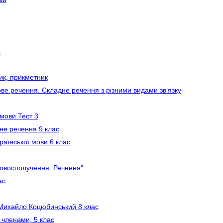
с
ик, прикметник
ве речення. Складне речення з різними видами зв’язку
 мови Тест 3
не речення 9 клас
раїнської мови 6 клас
овосполучення. Речення"
ас
 Михайло Коцюбинський 8 клас
 членами, 5 клас