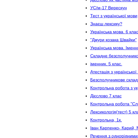
УС/м-17 Верескун
Тест з української мови
Знаєш лексику?
Українська мова. 6 кла
"Джури козака Швайки"
Українська мова. Іменн
Складне безсполучнико
іменник. 5 клас.
Атестація з української
Безсполучникове склад
Контрольна робота з ук
Дієслово 7 клас
Контрольна робота "Сл
Лексикологія(тест) 5 кл
Контрольна, 1к.
Іван Карпенко- Карий,
Речення з однорідними