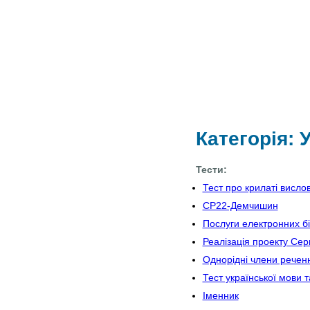
Категорія: 
Тести:
Тест про крилаті висло
СР22-Демчишин
Послуги електронних бі
Реалізація проекту Серг
Однорідні члени речен
Тест української мови т
Іменник