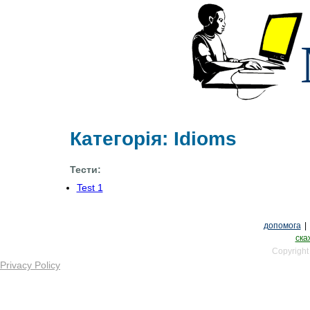
Категорія: Idioms
Тести:
Test 1
допомога
|
ска
Copyright
Privacy Policy