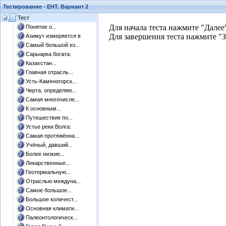
Тестирование - ЕНТ. Вариант 2
Тест
​Для начала теста нажмите "Далее
Понятие о...
Для завершения теста нажмите "З
Азимут измеряется в
Самый большой из...
Сарыарка богата:
Казахстан...
Главная отрасль...
Усть-Каменогорск...
Черта, определяю...
Самая многочисле...
К основным...
Путешествие по...
Устье реки Волга:
Самая протяжённа...
Учёный, давший...
Более низкие...
Лекарственные...
Геотермальную...
Отраслью междуна...
Самое большое...
Большое количест...
Основная климати...
Палеонтологическ...