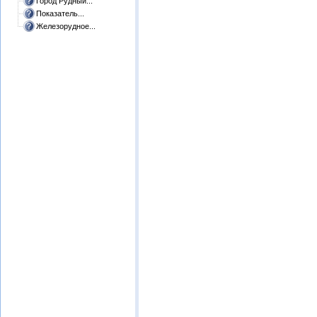
Город Рудный...
Показатель...
Железорудное...