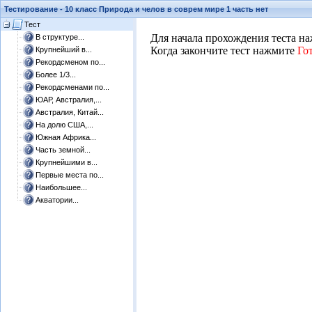
Тестирование - 10 класс Природа и челов в соврем мире 1 часть нет
Тест
​​Для начала прохождения теста 
В структуре...
Когда закончите тест нажмите
Го
Крупнейший в...
Рекордсменом по...
Более 1/3...
Рекордсменами по...
ЮАР, Австралия,...
Австралия, Китай...
На долю США,...
Южная Африка...
Часть земной...
Крупнейшими в...
Первые места по...
Наибольшее...
Акватории...