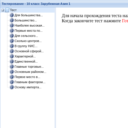
Тестирование - 10 класс Зарубежная Азия 1
Тест
​​Для начала прохождения теста 
Для большинства...
Когда закончите тест нажмите
Го
Большинство...
Наиболее высокая...
Первые места по...
Для сельского...
Сколько центров...
В группу НИС...
Основной сферой...
Характерной...
Единственной...
Главные торговые...
Основным районом...
Первое место в...
Главным фактором...
Основу импорта...