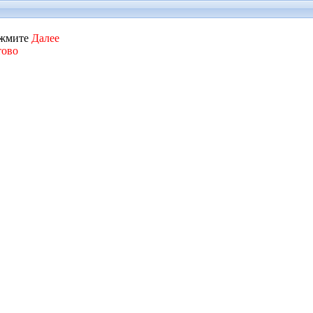
нажмите
Далее
тово