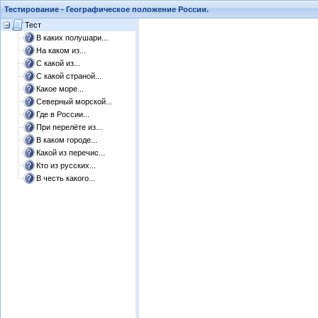
Тестирование - Географическое положение России.
Тест
В каких полушари...
На каком из...
С какой из...
С какой страной...
Какое море...
Северный морской...
Где в России...
При перелёте из...
В каком городе...
Какой из перечис...
Кто из русских...
В честь какого...