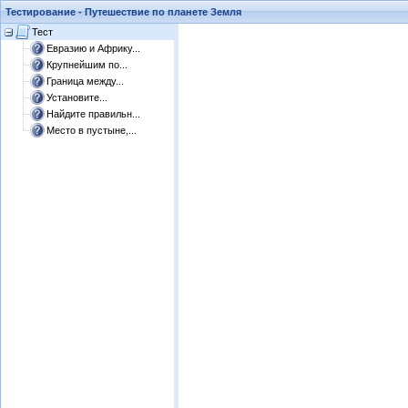
Тестирование - Путешествие по планете Земля
Тест
Евразию и Африку...
Крупнейшим по...
Граница между...
Установите...
Найдите правильн...
Место в пустыне,...