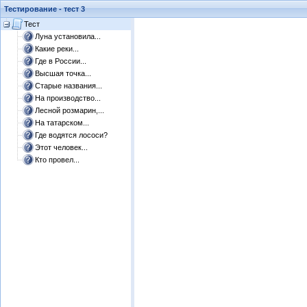
Тестирование - тест 3
Тест
Луна установила...
Какие реки...
Где в России...
Высшая точка...
Старые названия...
На производство...
Лесной розмарин,...
На татарском...
Где водятся лососи?
Этот человек...
Кто провел...