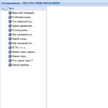
Тестирование - ТЕСТ ПО ТЕМЕ ЛИТОСФЕРА
Тест
Верхний твердый...
К обломочным...
Что образуется,...
Какие движения...
К потухшим...
Как называется...
Какой силы...
Как называется...
В 79 г. н. э....
Какие горы самые...
Какая гора...
Что такое горст?
Какой прибор...