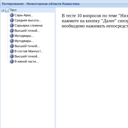
Тестирование - Низкогорные области Казахстана
Тест
​В тесте 10 вопросов по теме "Ни
Сары-Арка...
нажмите на кнопку "Далее" снизу
Средняя высота...
необходимо нажимать непосредств
Сарыарка сложена:
Высшей точкой...
Мугоджары...
Мугоджары...
Высшей точкой...
В состав Мангыст...
Высшей точкой...
В южной части...