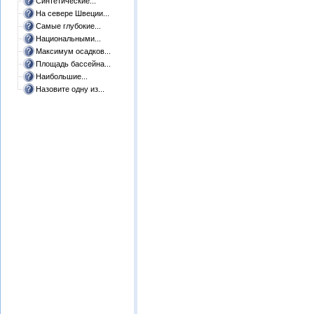
Синтетические...
На севере Швеции...
Самые глубокие...
Национальными...
Максимум осадков...
Площадь бассейна...
Наибольшие...
Назовите одну из...