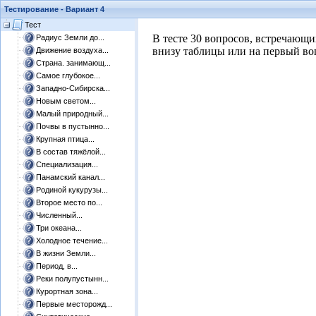
Тестирование - Вариант 4
Тест
​В тесте 30 вопросов, встречающ
Радиус Земли до...
внизу таблицы или на первый воп
Движение воздуха...
Страна. занимающ...
Самое глубокое...
Западно-Сибирска...
Новым светом...
Малый природный...
Почвы в пустынно...
Крупная птица...
В состав тяжёлой...
Специализация...
Панамский канал...
Родиной кукурузы...
Второе место по...
Численный...
Три океана...
Холодное течение...
В жизни Земли...
Период, в...
Реки полупустынн...
Курортная зона...
Первые месторожд...