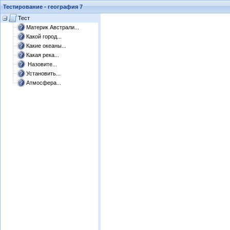
Тестирование - география 7
Тест
Материк Австрали...
Какой город...
Какие океаны...
Какая река...
Назовите...
Установить...
Атмосфера...