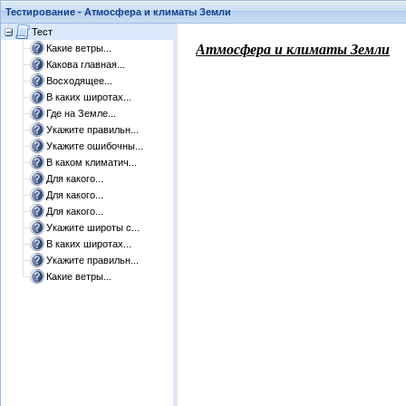
Тестирование - Атмосфера и климаты Земли
Тест
​Атмосфера и климаты Земли
Какие ветры...
Какова главная...
Восходящее...
В каких широтах...
Где на Земле...
Укажите правильн...
Укажите ошибочны...
В каком климатич...
Для какого...
Для какого...
Для какого...
Укажите широты с...
В каких широтах...
Укажите правильн...
Какие ветры...