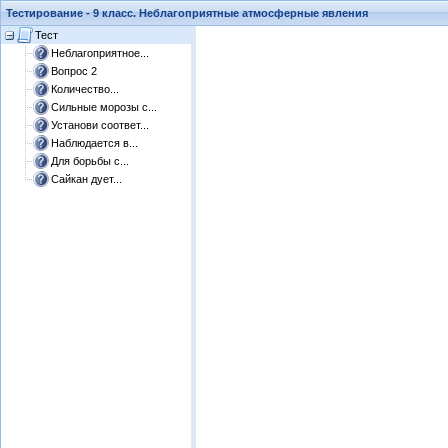
Тестирование - 9 класс. Неблагоприятные атмосферные явления
Тест
Неблагоприятное...
Вопрос 2
Количество...
Сильные морозы с...
Установи соответ...
Наблюдается в...
Для борьбы с...
Сайкан дует...