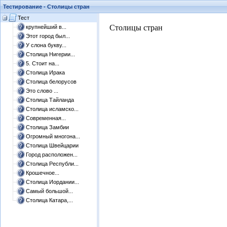
Тестирование - Столицы стран
Тест
​Столицы стран
крупнейший в...
Этот город был...
У слона букву...
Столица Нигерии...
5. Стоит на...
Столица Ирака
Столица белорусов
Это слово ...
Столица Тайланда
Столица исламско...
Современная...
Столица Замбии
Огромный многона...
Столица Швейцарии
Город расположен...
Столица Республи...
Крошечное...
Столица Иордании...
Самый большой...
Столица Катара,...