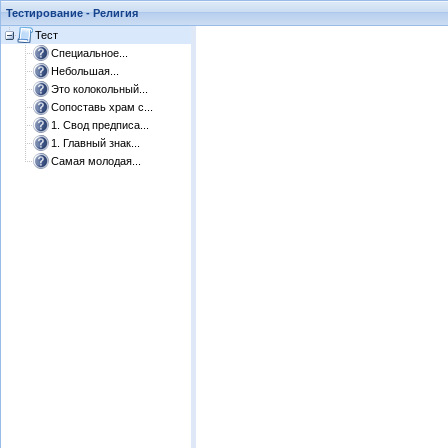
Тестирование - Религия
Тест
Специальное...
Небольшая...
Это колокольный...
Сопоставь храм с...
1. Свод предписа...
1. Главный знак...
Самая молодая...