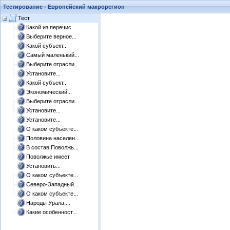
Тестирование - Европейский макрорегион
Тест
Какой из перечис...
Выберите верное...
Какой субъект...
Самый маленький...
Выберите отрасли...
Установите...
Какой субъект...
Экономический...
Выберите отрасли...
Установите...
Установите...
О каком субъекте...
Половина населен...
В состав Поволжь...
Поволжье имеет
Установить...
О каком субъекте...
Северо-Западный...
О каком субъекте...
Народы Урала,...
Какие особенност...