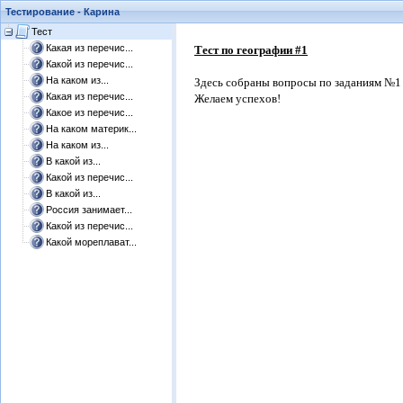
Тестирование - Карина
Тест
Какая из перечис...
Тест по географии #1
Какой из перечис...
На каком из...
Здесь собраны вопросы по заданиям №1
Какая из перечис...
Желаем успехов!
Какое из перечис...
На каком материк...
На каком из...
В какой из...
Какой из перечис...
В какой из...
Россия занимает...
Какой из перечис...
Какой мореплават...