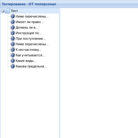
Тестирование - ОТ техперсонал
Тест
Ниже перечислены...
Имеет ли право...
Должны ли в...
Инструкция по...
При поступлении...
Ниже перечислены...
К несчастному...
Как учитывается...
Какие виды...
Какова предельна...