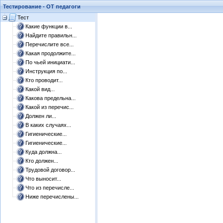
Тестирование - ОТ педагоги
Тест
Какие функции в...
Найдите правильн...
Перечислите все...
Какая продолжите...
По чьей инициати...
Инструкция по...
Кто проводит...
Какой вид...
Какова предельна...
Какой из перечис...
Должен ли...
В каких случаях...
Гигиенические...
Гигиенические...
Куда должна...
Кто должен...
Трудовой договор...
Что выносит...
Что из перечисле...
Ниже перечислены...